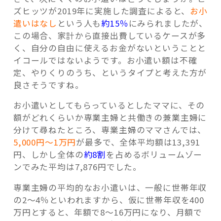
ズヒッツが2019年に実施した調査によると、
お小
遣いはなし
という人も
約15％
にみられましたが、
この場合、家計から直接出費しているケースが多
く、自分の自由に使えるお金がないということと
イコールではないようです。お小遣い額は不確
定、やりくりのうち、というタイプと考えた方が
良さそうですね。
お小遣いとしてもらっているとしたママに、その
額がどれくらいか専業主婦と共働きの兼業主婦に
分けて尋ねたところ、専業主婦のママさんでは、
5,000円～1万円
が最多で、全体平均額は13,391
円、しかし全体の
約8割
を占めるボリュームゾー
ンでみた平均は7,876円でした。
専業主婦の平均的なお小遣いは、一般に世帯年収
の2～4％といわれますから、仮に世帯年収を400
万円とすると、年額で8～16万円になり、月額で