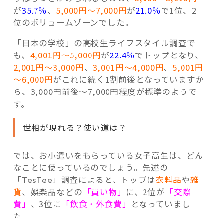
が
35.7％
、
5,000円～7,000円
が
21.0％
で1位、2
位のボリュームゾーンでした。
「日本の学校」の高校生ライフスタイル調査で
も、
4,001円～5,000円
が
22.4％
でトップとなり、
2,001円～3,000円
、
3,001円～4,000円
、
5,001円
～6,000円
がこれに続く1割前後となっていますか
ら、3,000円前後～7,000円程度が標準のようで
す。
世相が現れる？使い道は？
では、お小遣いをもらっている女子高生は、どん
なことに使っているのでしょう。先述の
「TesTee」調査によると、トップは
衣料品
や
雑
貨
、娯楽品などの
「買い物」
に、2位が
「交際
費」
、3位に
「飲食・外食費」
となっていまし
た。