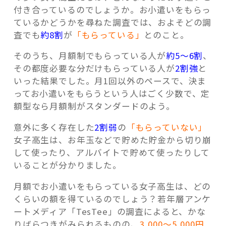
付き合っているのでしょうか。お小遣いをもらっ
ているかどうかを尋ねた調査では、およそどの調
査でも
約8割
が
「もらっている」
とのこと。
そのうち、月額制でもらっている人が
約5～6割
、
その都度必要な分だけもらっている人が
2割強
と
いった結果でした。月1回以外のペースで、決ま
ってお小遣いをもらうという人はごく少数で、定
額型なら月額制がスタンダードのよう。
意外に多く存在した
2割弱
の
「もらっていない」
女子高生は、お年玉などで貯めた貯金から切り崩
して使ったり、アルバイトで貯めて使ったりして
いることが分かりました。
月額でお小遣いをもらっている女子高生は、どの
くらいの額を得ているのでしょう？若年層アンケ
ートメディア「TesTee」の調査によると、かな
りばらつきがみられるものの、
3,000～5,000円