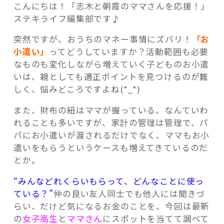
こんにちは！「志木と朝霞のママさんを応援！」
ステキライフ編集部です♪
突然ですが、おうちのマネー事情にズバリ！
「お
小遣い」
ってどうしていますか？活動範囲も必要
記事検索
なものも変化しながら増えていく子どものお小遣
いは、親としても適正ポイントを見つけるのが難
しく、悩みどころですよね(*_*)
また、財布の紐はママが握っている、なんていわ
れることも多いですが、家計の管理は管理で、パ
パにお小遣いが渡されるだけでなく、ママもお小
遣いをもらうというケースも増えてきているのだ
とか。
“みんなどれくらいもらって、どんなことに使っ
ている？”
仲の良い友人同士でも他人には聞きづ
らい、だけど気になるお金のことを、今回は最新
の
女子高生
と
ママさん
にスポットを当てて調べて