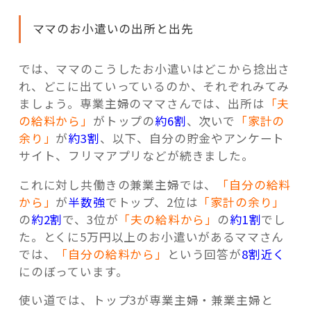
ママのお小遣いの出所と出先
では、ママのこうしたお小遣いはどこから捻出さ
れ、どこに出ていっているのか、それぞれみてみ
ましょう。専業主婦のママさんでは、出所は
「夫
の給料から」
がトップの
約6割
、次いで
「家計の
余り」
が
約3割
、以下、自分の貯金やアンケート
サイト、フリマアプリなどが続きました。
これに対し共働きの兼業主婦では、
「自分の給料
から」
が
半数強
でトップ、2位は
「家計の余り」
の
約2割
で、3位が
「夫の給料から」
の
約1割
でし
た。とくに5万円以上のお小遣いがあるママさん
では、
「自分の給料から」
という回答が
8割近く
にのぼっています。
使い道では、トップ3が専業主婦・兼業主婦と