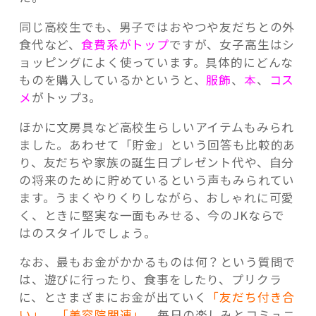
同じ高校生でも、男子ではおやつや友だちとの外
食代など、
食費系がトップ
ですが、女子高生はシ
ョッピングによく使っています。具体的にどんな
ものを購入しているかというと、
服飾
、
本
、
コス
メ
がトップ3。
ほかに文房具など高校生らしいアイテムもみられ
ました。あわせて「貯金」という回答も比較的あ
り、友だちや家族の誕生日プレゼント代や、自分
の将来のために貯めているという声もみられてい
ます。うまくやりくりしながら、おしゃれに可愛
く、ときに堅実な一面もみせる、今のJKならで
はのスタイルでしょう。
なお、最もお金がかかるものは何？という質問で
は、遊びに行ったり、食事をしたり、プリクラ
に、とさまざまにお金が出ていく
「友だち付き合
い」
、
「美容院関連」
、毎日の楽しみとコミュニ