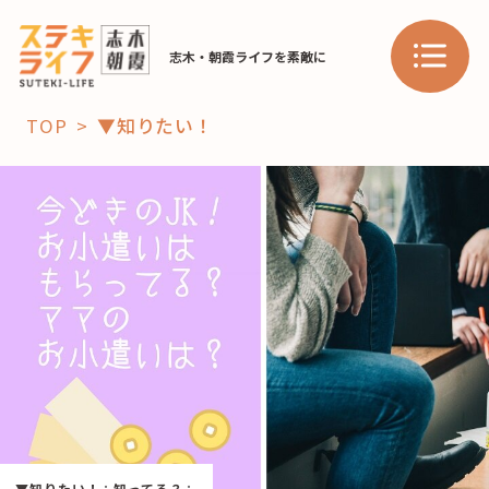
志木・朝霞ライフを素敵に
TOP
▼知りたい！
「コト」
子育て
暮らし
おすすめ
学び・教育
スポット
「場」
HAREL
HAREL
▼知りたい！
：
知ってる？
：