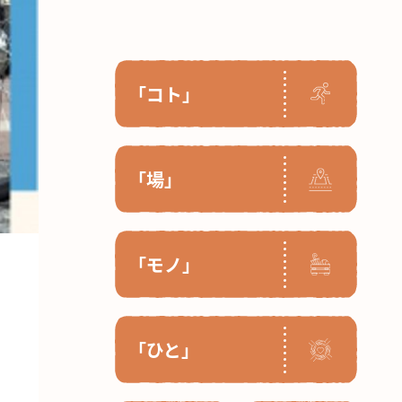
「コト」
「場」
「モノ」
「ひと」