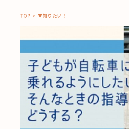
TOP
▼知りたい！
「コト」
子育て
暮らし
おすすめ
学び・教
スポット
「場」
HAREL