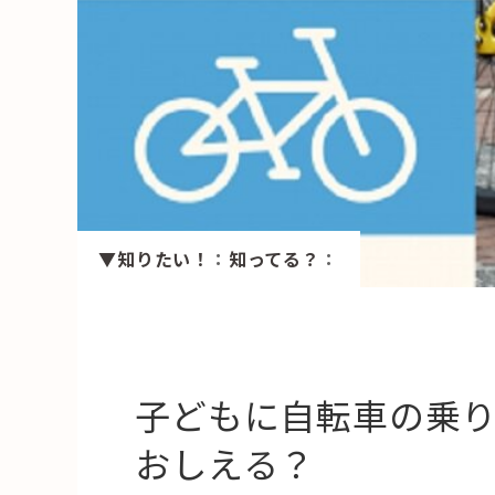
HAREL
活用事例
「モノ」
fleXe
リノベ事
▼知りたい！
：
知ってる？
：
「ひと」
協賛・協力店
コーディネーター紹介
子どもに自転車の乗
おしえる？