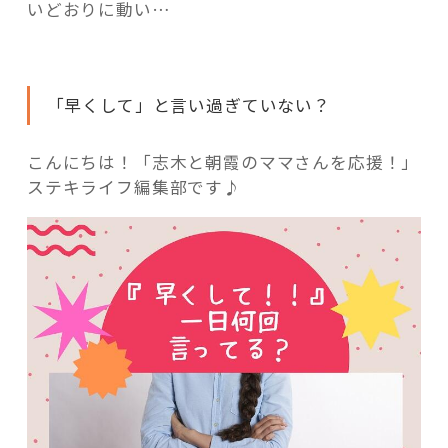
活用事例
いどおりに動い…
「モノ」
「早くして」と言い過ぎていない？
fleXe
リノベ事例
こんにちは！「志木と朝霞のママさんを応援！」
ステキライフ編集部です♪
「ひと」
協賛・協力店
コーディネーター紹介
これからの暮らし 住み替え相談