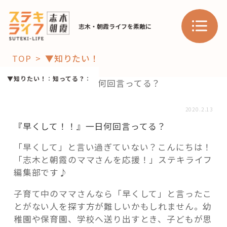
志木・朝霞ライフを素敵に
TOP
▼知りたい！
「コト」
▼知りたい！
：
知ってる？
：
子育て
暮らし
2020.2.13
『早くして！！』一日何回言ってる？
おすすめ
学び・教育
スポット
「早くして」と言い過ぎていない？こんにちは！
「志木と朝霞のママさんを応援！」ステキライフ
編集部です♪
「場」
子育て中のママさんなら「早くして」と言ったこ
とがない人を探す方が難しいかもしれません。幼
HAREL
稚園や保育園、学校へ送り出すとき、子どもが思
HAREL