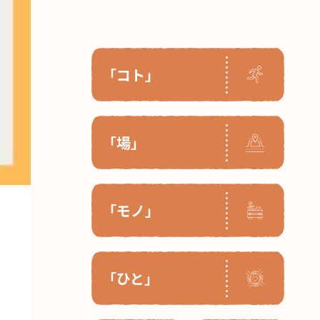
「コト」
「場」
「モノ」
「ひと」