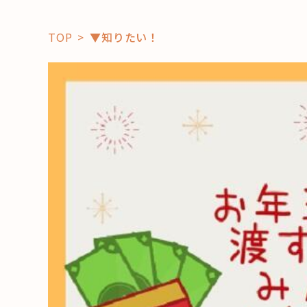
TOP
▼知りたい！
「コト」
子育て
暮らし
おすすめ
学び・教
スポット
「場」
HAREL