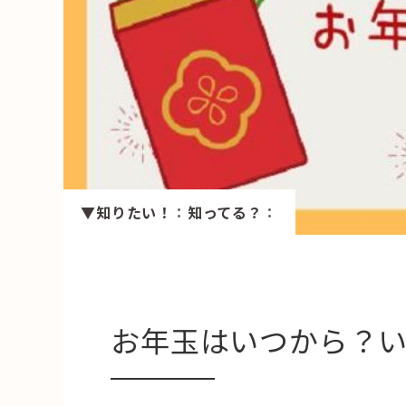
HAREL
活用事例
「モノ」
fleXe
リノベ事
▼知りたい！
：
知ってる？
：
「ひと」
協賛・協力店
コーディネーター紹介
お年玉はいつから？