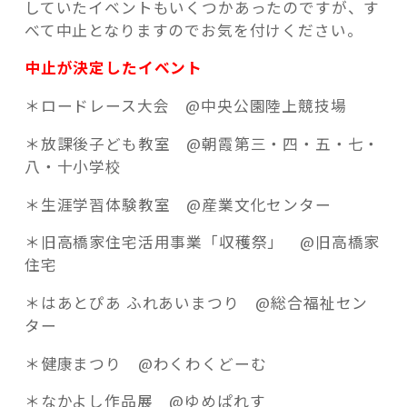
していたイベントもいくつかあったのですが、す
べて中止となりますのでお気を付けください。
中止が決定したイベント
＊ロードレース大会 @中央公園陸上競技場
＊放課後子ども教室 @朝霞第三・四・五・七・
八・十小学校
＊生涯学習体験教室 @産業文化センター
＊旧高橋家住宅活用事業「収穫祭」 @旧高橋家
住宅
＊はあとぴあ ふれあいまつり @総合福祉セン
ター
＊健康まつり @わくわくどーむ
＊なかよし作品展 @ゆめぱれす