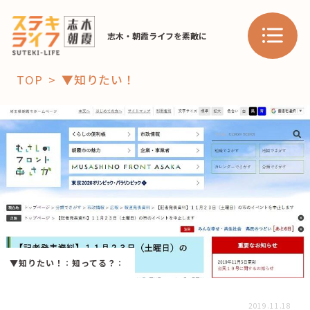
志木・朝霞ライフを素敵に
TOP
▼知りたい！
「コト」
子育て
暮らし
おすすめ
学び・教育
スポット
「場」
▼知りたい！
：
知ってる？
：
HAREL
HAREL
2019.11.18