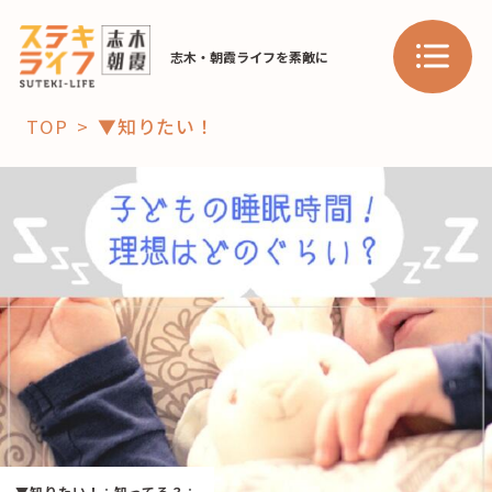
志木・朝霞ライフを素敵に
TOP
▼知りたい！
「コト」
子育て
暮らし
おすすめ
学び・教育
スポット
「場」
HAREL
HAREL
▼知りたい！
：
知ってる？
：