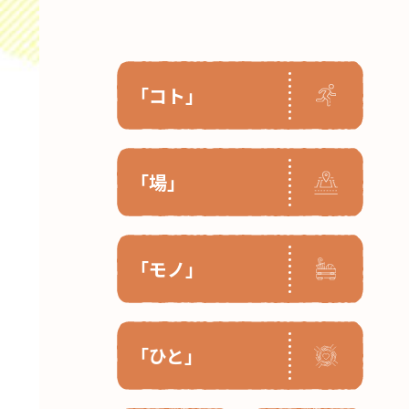
「コト」
「場」
「モノ」
「ひと」