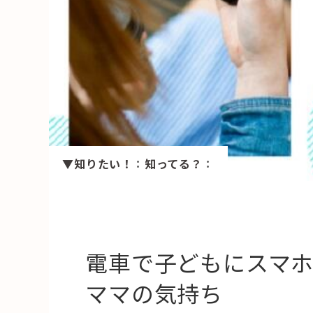
HAREL
活用事例
「モノ」
fleXe
リノベ事
▼知りたい！
：
知ってる？
：
「ひと」
協賛・協力店
コーディネーター紹介
電車で子どもにスマ
ママの気持ち