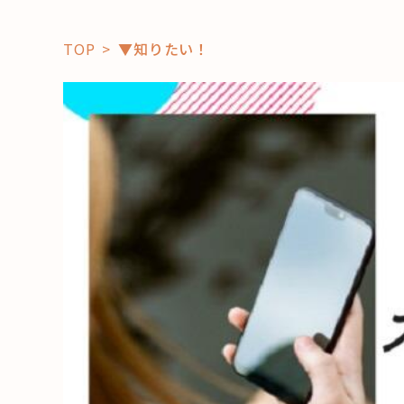
TOP
▼知りたい！
「コト」
子育て
暮らし
おすすめ
学び・教
スポット
「場」
HAREL