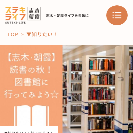
志木・朝霞ライフを素敵に
TOP
▼知りたい！
「コト」
子育て
暮らし
おすすめ
学び・教育
スポット
「場」
HAREL
HAREL
▼知りたい！
：
知ってる？
：