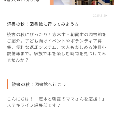
活用事例
2025.8.29
「モノ」
読書の秋！図書館に行ってみよう☆
読書の秋にぴったり！志木市・朝霞市の図書館を
fleXe
リノベ事例
ご紹介。子ども向けイベントやボランティア募
集、便利な返却システム、大人も楽しめる注目小
説情報まで。家族で本を楽しむ時間を見つけてみ
「ひと」
ませんか？
協賛・協力店
読書の秋！図書館へ行こう
コーディネーター紹介
こんにちは！「志木と朝霞のママさんを応援！」
ステキライフ編集部です♪
これからの暮らし 住み替え相談