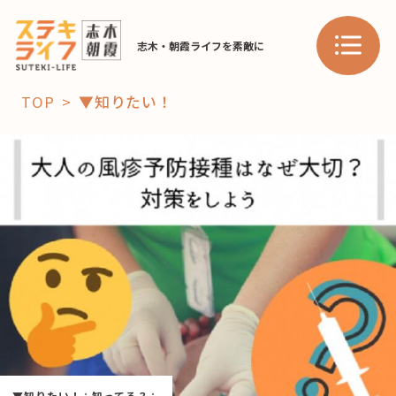
志木・朝霞ライフを素敵に
TOP
▼知りたい！
「コト」
子育て
暮らし
おすすめ
学び・教育
スポット
「場」
HAREL
HAREL
▼知りたい！
：
知ってる？
：