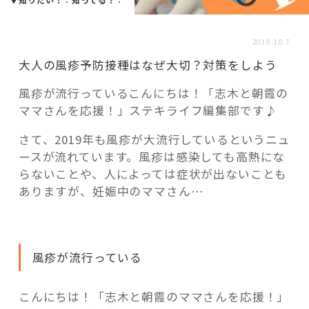
活用事例
2019.10.7
「モノ」
大人の風疹予防接種はなぜ大切？対策をしよう
風疹が流行っているこんにちは！「志木と朝霞の
fleXe
リノベ事例
ママさんを応援！」ステキライフ編集部です♪
さて、2019年も風疹が大流行しているというニュ
「ひと」
ースが流れています。風疹は感染しても高熱にな
らないことや、人によっては症状が出ないことも
ありますが、妊娠中のママさん…
協賛・協力店
コーディネーター紹介
風疹が流行っている
これからの暮らし 住み替え相談
こんにちは！「志木と朝霞のママさんを応援！」