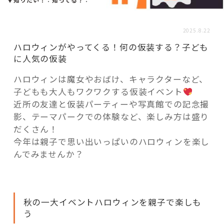
活用事例
2025.8.22
「モノ」
ハロウィンがやってくる！何の仮装する？子ども
に人気の仮装
fleXe
リノベ事例
ハロウィンは魔女やおばけ、キャラクターなど、
子どもも大人もワクワクする仮装イベント
近所の友達と仮装パーティーや写真館での記念撮
「ひと」
影、テーマパークでの体験など、楽しみ方は盛り
だくさん！
今年は親子で思い出いっぱいのハロウィンを楽し
協賛・協力店
んでみませんか？
コーディネーター紹介
秋の一大イベントハロウィンを親子で楽しも
これからの暮らし 住み替え相談
う