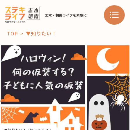
志木・朝霞ライフを素敵に
TOP
▼知りたい！
「コト」
子育て
暮らし
おすすめ
学び・教育
スポット
「場」
HAREL
HAREL
▼知りたい！
：
知ってる？
：