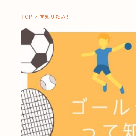
TOP
▼知りたい！
「コト」
子育て
暮らし
おすすめ
学び・教
スポット
「場」
HAREL