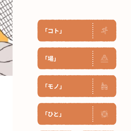
「コト」
「場」
「モノ」
「ひと」