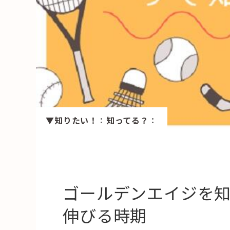
HAREL
活用事例
「モノ」
fleXe
リノベ事
▼知りたい！
：
知ってる？
：
「ひと」
協賛・協力店
コーディネーター紹介
ゴールデンエイジを
伸びる時期