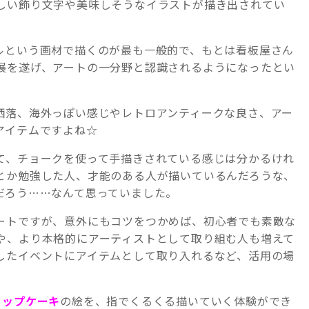
しい飾り文字や美味しそうなイラストが描き出されてい
ルという画材で描くのが最も一般的で、もとは看板屋さん
展を遂げ、アートの一分野と認識されるようになったとい
洒落、海外っぽい感じやレトロアンティークな良さ、アー
アイテムですよね☆
て、チョークを使って手描きされている感じは分かるけれ
とか勉強した人、才能のある人が描いているんだろうな、
だろう……なんて思っていました。
ートですが、意外にもコツをつかめば、初心者でも素敵な
や、より本格的にアーティストとして取り組む人も増えて
したイベントにアイテムとして取り入れるなど、活用の場
カップケーキ
の絵を、指でくるくる描いていく体験ができ