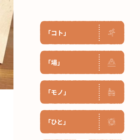
「コト」
「場」
「モノ」
「ひと」