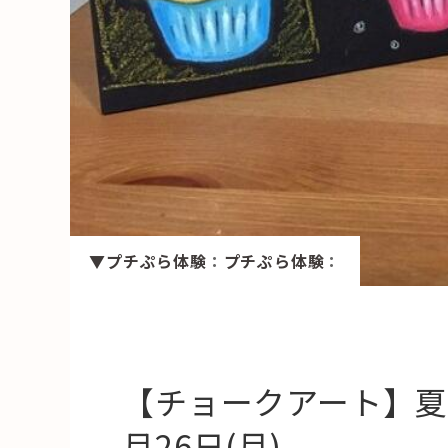
HAREL
活用事例
「モノ」
fleXe
リノベ事
「ひと」
▼プチぷら体験
：
プチぷら体験
：
協賛・協力店
コーディネーター紹介
【チョークアート】夏
月26日(月)