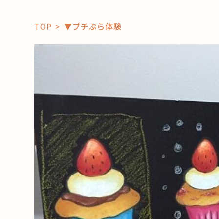
TOP
▼プチぷら体験
「コト」
子育て
暮らし
おすすめ
学び・教
スポット
「場」
HAREL