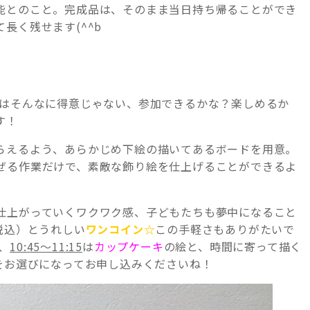
能とのこと。完成品は、そのまま当日持ち帰ることができ
長く残せます(^^b
絵はそんなに得意じゃない、参加できるかな？楽しめるか
す！
らえるよう、あらかじめ下絵の描いてあるボードを用意。
ぜる作業だけで、素敵な飾り絵を仕上げることができるよ
仕上がっていくワクワク感、子どもたちも夢中になること
税込）とうれしい
ワンコイン☆
この手軽さもありがたいで
、
10:45～11:15
は
カップケーキ
の絵と、時間に寄って描く
をお選びになってお申し込みくださいね！