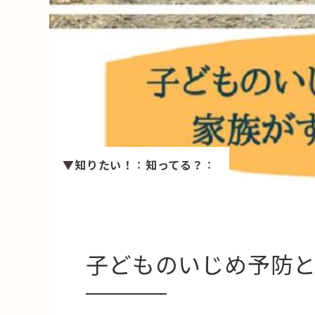
HAREL
活用事例
「モノ」
fleXe
リノベ事
▼知りたい！
：
知ってる？
：
「ひと」
協賛・協力店
コーディネーター紹介
子どものいじめ予防