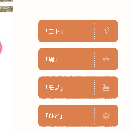
「コト」
「場」
「モノ」
「ひと」