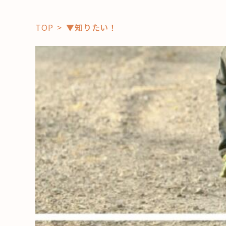
TOP
▼知りたい！
「コト」
子育て
暮らし
おすすめ
学び・教
スポット
「場」
HAREL