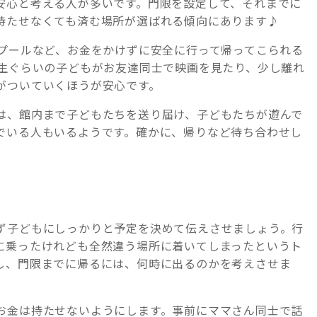
安心と考える人が多いです。門限を設定して、それまでに
持たせなくても済む場所が選ばれる傾向にあります♪
やプールなど、お金をかけずに安全に行って帰ってこられる
年生ぐらいの子どもがお友達同士で映画を見たり、少し離れ
がついていくほうが安心です。
は、館内まで子どもたちを送り届け、子どもたちが遊んで
でいる人もいるようです。確かに、帰りなど待ち合わせし
ず子どもにしっかりと予定を決めて伝えさせましょう。行
に乗ったけれども全然違う場所に着いてしまったというト
し、門限までに帰るには、何時に出るのかを考えさせま
お金は持たせないようにします。事前にママさん同士で話