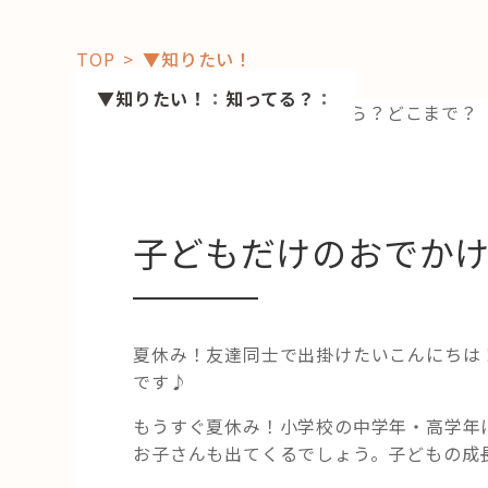
TOP
▼知りたい！
▼知りたい！
：
知ってる？
：
「コト」
子どもだけのおでか
子育て
暮らし
おすすめ
学び・教
スポット
夏休み！友達同士で出掛けたいこんにちは
です♪
もうすぐ夏休み！小学校の中学年・高学年
「場」
お子さんも出てくるでしょう。子どもの成
HAREL