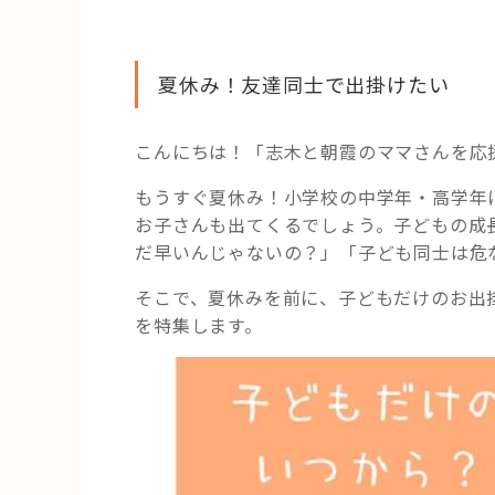
HAREL
活用事例
夏休み！友達同士で出掛けたい
「モノ」
こんにちは！「志木と朝霞のママさんを応
fleXe
リノベ事
もうすぐ夏休み！小学校の中学年・高学年
お子さんも出てくるでしょう。子どもの成
だ早いんじゃないの？」「子ども同士は危
「ひと」
そこで、夏休みを前に、子どもだけのお出
協賛・協力店
を特集します。
コーディネーター紹介