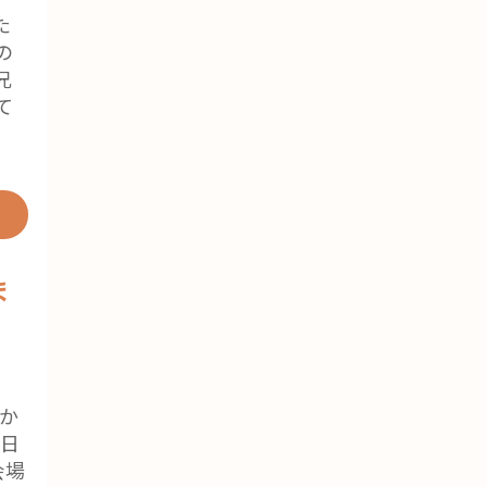
た
の
兄
て
ま
情
か
2日
会場