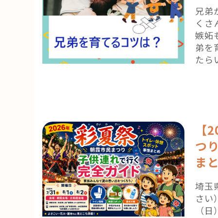
兄弟
くさ
嫉妬
弟を
たら
【2
つ
ま
埼玉
さい
（日