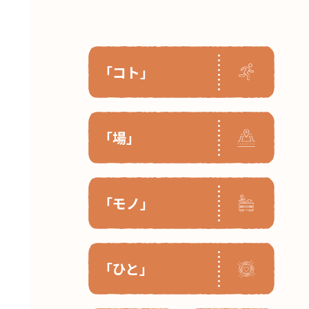
「コト」
「場」
「モノ」
「ひと」