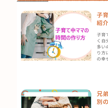
子
紹
子育
く自
多い
り方
の幸
兄
別