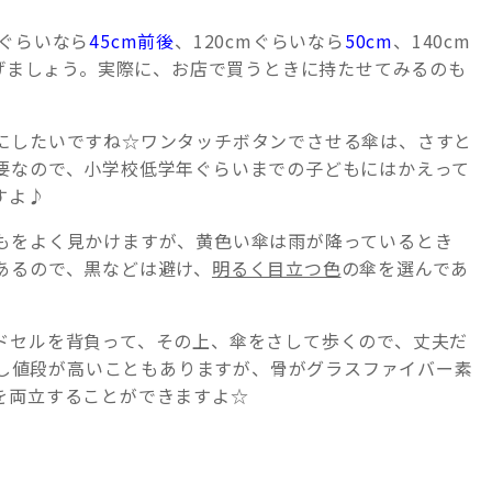
mぐらいなら
45cm前後
、120cmぐらいなら
50cm
、140cm
げましょう。実際に、お店で買うときに持たせてみるのも
にしたいですね☆ワンタッチボタンでさせる傘は、さすと
要なので、小学校低学年ぐらいまでの子どもにはかえって
すよ♪
もをよく見かけますが、黄色い傘は雨が降っているとき
あるので、黒などは避け、
明るく目立つ色
の傘を選んであ
ドセルを背負って、その上、傘をさして歩くので、丈夫だ
し値段が高いこともありますが、骨がグラスファイバー素
を両立することができますよ☆