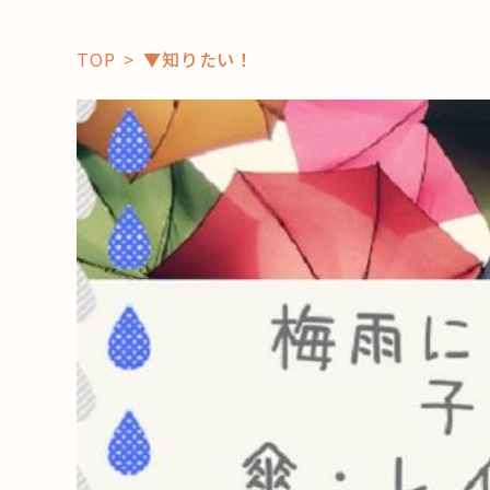
TOP
▼知りたい！
「コト」
子育て
暮らし
おすすめ
学び・教
スポット
「場」
HAREL