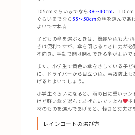
105cmぐらいまでなら
38～40cm
、110c
ぐらいまでなら
55～58cm
の傘を選んであ
よいですね☆
子どもの傘を選ぶときは、機能や色も大切
きは便利ですが、傘を閉じるときに力が必
不向き。手動で開け閉めできる傘がよいで
また、小学生で黄色い傘をさしている子ど
に、ドライバーから目立つ色。事故防止も
げるとよいでしょう。
小学生ぐらいになると、雨の日に重いラン
けど軽い傘を選んであげたいですよね
少
材のものを選んであげると、軽さと丈夫さ
レインコートの選び方