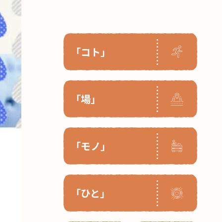
「コト」
「場」
「モノ」
「ひと」