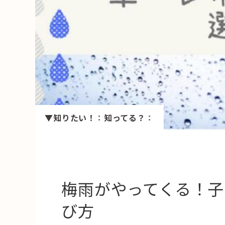
HAREL
活用事例
「モノ」
fleXe
リノベ事
▼知りたい！
：
知ってる？
：
「ひと」
協賛・協力店
コーディネーター紹介
梅雨がやってくる！
び方