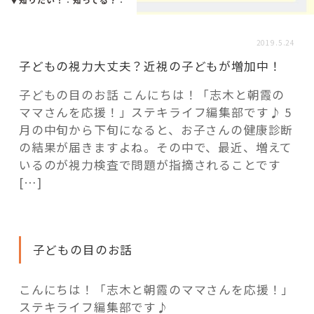
活用事例
2019.5.24
「モノ」
子どもの視力大丈夫？近視の子どもが増加中！
子どもの目のお話 こんにちは！「志木と朝霞の
fleXe
リノベ事例
ママさんを応援！」ステキライフ編集部です♪ 5
月の中旬から下旬になると、お子さんの健康診断
の結果が届きますよね。その中で、最近、増えて
「ひと」
いるのが視力検査で問題が指摘されることです
[…]
協賛・協力店
コーディネーター紹介
子どもの目のお話
こんにちは！「志木と朝霞のママさんを応援！」
これからの暮らし 住み替え相談
ステキライフ編集部です♪