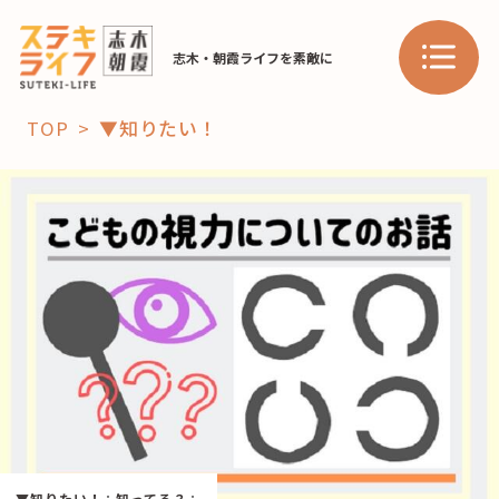
志木・朝霞ライフを素敵に
TOP
▼知りたい！
「コト」
子育て
暮らし
おすすめ
学び・教育
スポット
「場」
HAREL
HAREL
▼知りたい！
：
知ってる？
：