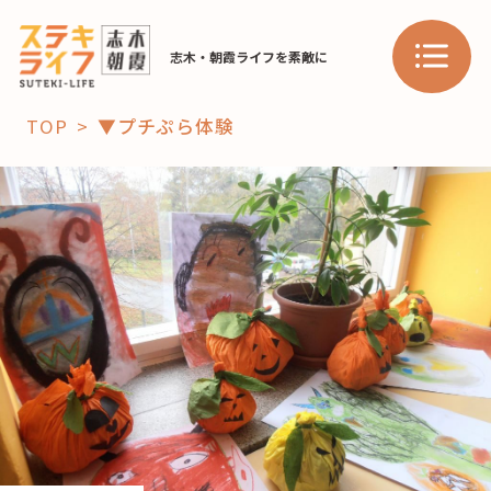
志木・朝霞ライフを素敵に
TOP
▼プチぷら体験
「コト」
子育て
暮らし
おすすめ
学び・教育
スポット
「場」
HAREL
HAREL