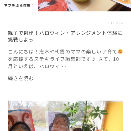
活用事例
▼プチぷら体験
：
2017.9.14
「モノ」
親子で創作！ハロウィン・アレンジメント体験に
挑戦しよっ
fleXe
リノベ事例
こんにちは！志木や朝霞のママの楽しい子育て
を応援するステキライフ編集部です♪ さて、10
月といえば、ハロウィ …
「ひと」
“親
続きを読む
協賛・協力店
子
で
コーディネーター紹介
創
作！
ハ
ロ
これからの暮らし 住み替え相談
ウ