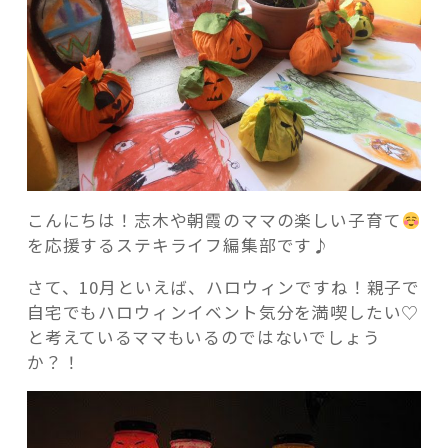
ィ
ン・
ア
レ
ン
記事検索
ジ
メ
ン
ト
こんにちは！志木や朝霞のママの楽しい子育て
体
を応援するステキライフ編集部です♪
験
さて、10月といえば、ハロウィンですね！親子で
に
自宅でもハロウィンイベント気分を満喫したい♡
挑
と考えているママもいるのではないでしょう
戦
か？！
し
よ
っ”
の