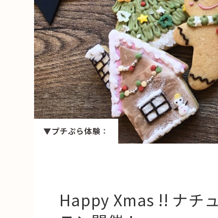
HAREL
活用事例
「モノ」
fleXe
リノベ事
「ひと」
▼プチぷら体験
：
協賛・協力店
コーディネーター紹介
Happy Xmas !