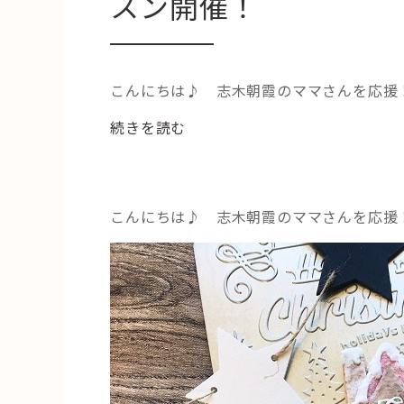
スン開催！
こんにちは♪ 志木朝霞のママさんを応援
“Happy
続きを読む
X’mas
!!
ナ
こんにちは♪ 志木朝霞のママさんを応援
チ
ュ
ラ
ル
ア
イ
シ
ン