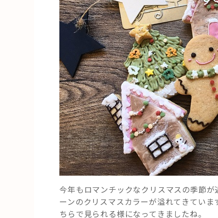
グ
ク
ッ
キ
ー
レ
ッ
ス
ン
開
催！”
の
今年もロマンチックなクリスマスの季節が
ーンのクリスマスカラーが溢れてきていま
ちらで見られる様になってきましたね。