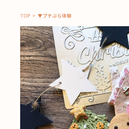
TOP
▼プチぷら体験
「コト」
子育て
暮らし
おすすめ
学び・教
スポット
「場」
HAREL