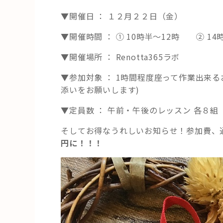
▼開催日 ： １２月２２日（金）
▼開催時間 ： ① 10時半～12時 ② 14
▼開催場所 ： Renotta365ラボ
▼参加対象 ： 1時間程度座って作業出来
添いをお願いします)
▼定員数 ： 午前・午後のレッスン 各８
そしてお得なうれしいお知らせ！参加費、通
円に！！！