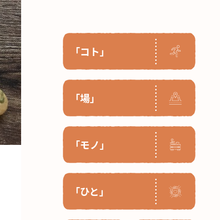
「コト」
「場」
「モノ」
「ひと」