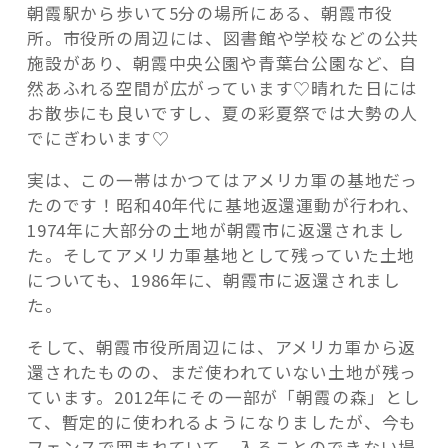
朝霞駅から歩いて5分の場所にある、朝霞市役
と
所。市役所の周辺には、図書館や学校などの公共
は？”
施設があり、朝霞中央公園や青葉台公園など、自
の
然あふれる空間が広がっています♡晴れた日には
お散歩にも良いですし、夏の彩夏祭では大勢の人
でにぎわいます♡
実は、この一帯はかつてはアメリカ軍の基地だっ
たのです！昭和40年代に基地返還運動が行われ、
1974年に大部分の土地が朝霞市に返還されまし
た。そしてアメリカ軍基地として残っていた土地
についても、1986年に、朝霞市に返還されまし
た。
そして、朝霞市役所周辺には、アメリカ軍から返
還されたものの、まだ使われていない土地が残っ
ています。2012年にその一部が「朝霞の森」とし
て、暫定的に使われるようになりましたが、今も
フェンスで囲まれていて、入ることのできない場