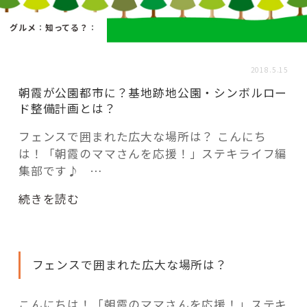
活用事例
グルメ
：
知ってる？
：
「モノ」
2018.5.15
朝霞が公園都市に？基地跡地公園・シンボルロー
fleXe
リノベ事例
ド整備計画とは？
フェンスで囲まれた広大な場所は？ こんにち
は！「朝霞のママさんを応援！」ステキライフ編
「ひと」
集部です♪ …
協賛・協力店
“朝
続きを読む
霞
コーディネーター紹介
が
公
フェンスで囲まれた広大な場所は？
園
都
これからの暮らし 住み替え相談
市
こんにちは！「朝霞のママさんを応援！」ステキ