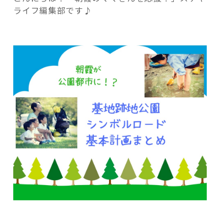
に？
ライフ編集部です♪
基
地
跡
地
記事検索
公
園・
シ
ン
ボ
ル
ロ
ー
ド
整
備
計
画