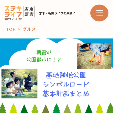
志木・朝霞ライフを素敵に
TOP
グルメ
「コト」
子育て
暮らし
おすすめ
学び・教育
スポット
「場」
HAREL
HAREL