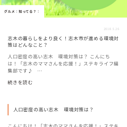
活用事例
グルメ
：
知ってる？
：
「モノ」
2018.5.26
志木の暮らしをより良く！志木市が進める環境対
fleXe
リノベ事例
策はどんなこと？
人口密度の高い志木 環境対策は？ こんにち
は！「志木のママさんを応援！」ステキライフ編
「ひと」
集部です♪ …
協賛・協力店
“志
続きを読む
木
コーディネーター紹介
の
暮
人口密度の高い志木 環境対策は？
ら
し
これからの暮らし 住み替え相談
を
こんにちは！「志木のママさんを応援！」ステキ