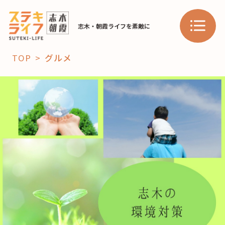
志木・朝霞ライフを素敵に
TOP
グルメ
「コト」
子育て
暮らし
おすすめ
学び・教育
スポット
「場」
HAREL
HAREL