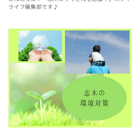
よ
ライフ編集部です♪
り
良
く！
志
記事検索
木
市
が
進
め
る
環
境
対
策
は
ど
ん