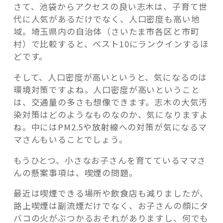
さて、池袋からアクセスの良い志木は、子育て世
な
代に人気があるだけでなく、人口密度も高い地
こ
域。埼玉県内の自治体（さいたま市各区と市町
と？”
村）で比較すると、ベスト10にランクインするほ
の
どです。
そして、人口密度が高いというと、気になるのは
環境対策ですよね。人口密度が高いということ
は、交通量の多さも想像できます。志木の大気汚
染対策はどのようなものなのか、気になりますよ
ね。中にはPM2.5や放射線への対策が気になるマ
マさんもいることでしょう。
もうひとつ、小さなお子さんを育てているママさ
んの懸案事項は、喫煙の問題。
最近は喫煙できる場所や飲食店も減りましたが、
路上喫煙は副流煙だけでなく、お子さんの顔にタ
バコの火がぶつかるおそれがありますし、何でも