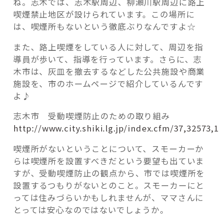
ね。志木では、志木駅周辺、柳瀬川駅周辺に路上
喫煙禁止地区が設けられています。この場所に
は、喫煙所もないという徹底ぶりなんですよ☆
また、路上喫煙をしている人に対して、周辺を指
導員が歩いて、指導を行っています。さらに、志
木市は、灰皿を撤去するなどした公共施設や商業
施設を、市のホームページで紹介しているんです
よ♪
志木市 受動喫煙防止のための取り組み
http://www.city.shiki.lg.jp/index.cfm/37,32573,
喫煙所がないということについて、スモーカーか
らは喫煙所を設置すべきだという要望も出ていま
すが、受動喫煙防止の観点から、市では喫煙所を
設置するつもりがないとのこと。スモーカーにと
っては住みづらいかもしれませんが、ママさんに
とっては安心なのではないでしょうか。