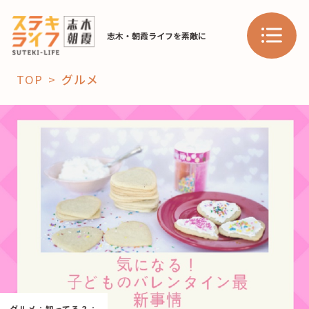
志木・朝霞ライフを素敵に
TOP
グルメ
「コト」
子育て
暮らし
おすすめ
学び・教育
スポット
「場」
HAREL
HAREL
グルメ
：
知ってる？
：