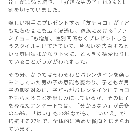
達」が11％と続き、「好きな男の子」は9％と1
割を切っていました。
親しい相手にプレゼントする「友チョコ」が子ど
もたちの間にも広く浸透し、家族にあげる“ファ
ミチョコ”も増加、性別関係なくプレゼントし合
うスタイルも出てきていて、片思いを告白すると
いう雰囲気はかなり下火に、と大きく様変わりし
ていることがうかがわれました。
その分、かつてはそわそわとバレンタインを楽し
みにしていた男の子の意識も変わり、子どもが男
子の親を対象に、子どもがバレンタインにチョコ
をもらえることを楽しみにしているか、その様子
を尋ねたアンケートでは、「分からない」が最多
の45％、「はい」も28％ながら、「いいえ」が
拮抗する27％で、全体的に冷めた傾向と伝えられ
ています。