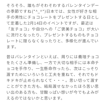
レ
そろそろ、誰もがそわそわするバレンタインデー
ン
の季節ですね(*^_^*)日本では、女性が好きな相
タ
手の男性にチョコレートをプレゼントする日とし
イ
て定着した2月14日のイベントですが、最近は
ン
「友チョコ」や自分への「ご褒美チョコ」が大い
記事検索
最
に流行となったり、プレゼントするものもチョコ
新
レートに限らなくなったりと、多様化が進んでい
事
ます。
情”
の
昔はバレンタインといえば、周りには義理チョコ
をたくさん準備し、一方で大切な相手には本命チ
ョコを手作り、一生懸命作ったら、次はこっそり
渡すためにいろいろと工夫を重ねて、それでもド
キドキが止められなくて・・・。思い切って渡す
ことができた方も、結局渡せなかったほろ苦い思
い出のある方も、甘酸っぱい想いが今でもよみが
えるのではないかと思います。