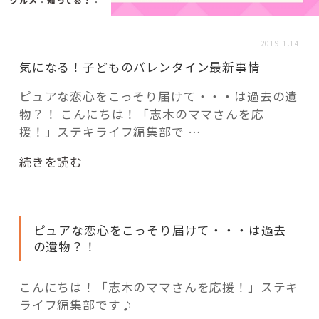
活用事例
2019.1.14
「モノ」
気になる！子どものバレンタイン最新事情
ピュアな恋心をこっそり届けて・・・は過去の遺
fleXe
リノベ事例
物？！ こんにちは！「志木のママさんを応
援！」ステキライフ編集部で …
“気
「ひと」
続きを読む
に
な
協賛・協力店
る！
ピュアな恋心をこっそり届けて・・・は過去
子
コーディネーター紹介
の遺物？！
ど
も
の
こんにちは！「志木のママさんを応援！」ステキ
これからの暮らし 住み替え相談
バ
ライフ編集部です♪