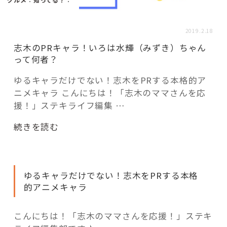
活用事例
2019.2.18
「モノ」
志木のPRキャラ！いろは水輝（みずき）ちゃん
って何者？
fleXe
リノベ事例
ゆるキャラだけでない！志木をPRする本格的ア
ニメキャラ こんにちは！「志木のママさんを応
援！」ステキライフ編集 …
「ひと」
“志
続きを読む
木
協賛・協力店
の
PR
コーディネーター紹介
ゆるキャラだけでない！志木をPRする本格
キ
的アニメキャラ
ャ
ラ！
これからの暮らし 住み替え相談
い
こんにちは！「志木のママさんを応援！」ステキ