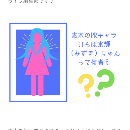
ろ
ライフ編集部です♪
は
水
輝
（み
記事検索
ず
き）
ち
ゃ
ん
っ
て
何
者？”
の