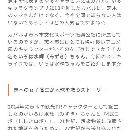
志木を代表するゆるキャラといえばカパル。ゆる
キャラグランプリ2018を制したカパルは、志木
のママさんだけでなく、今や全国で知らない人は
いないであろう？ほどの人気者ですよね☆
カパルは志木市文化スポーツ振興公社に所属して
いるのですが、志木市にはとても格好良いアニメ
風のキャラクターがいるのをご存じですか？その
名も
いろは水輝（みずき）ちゃん
。今回のステキ
ライフでは、いろは水輝ちゃんをご紹介します☆
志木の女子高生が地球を救うストーリー
2014年に志木の観光PRキャラクターとして誕生
したのがいろは水輝（みずき）ちゃんと『4式ロ
ボ（ししきロボ）』。21世紀、汚染物質に攻撃さ
れた地球を救うために、27世紀から送り込まれた