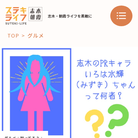
志木・朝霞ライフを素敵に
TOP
グルメ
「コト」
子育て
暮らし
おすすめ
学び・教育
スポット
「場」
HAREL
HAREL
グルメ
：
知ってる？
：