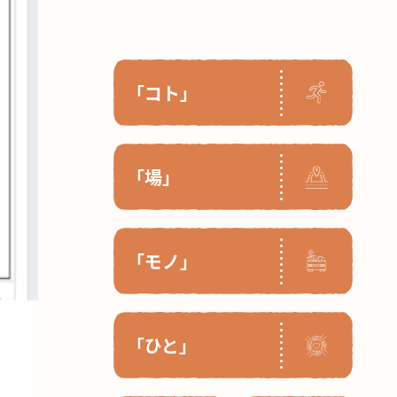
「コト」
「場」
「モノ」
「ひと」