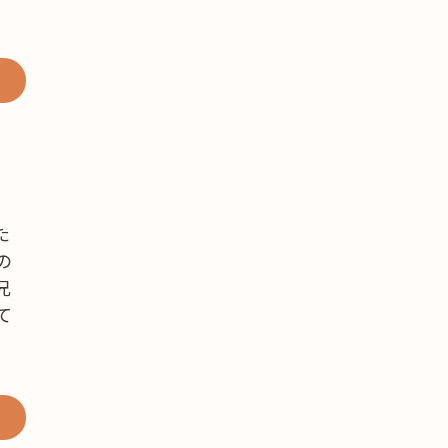
弟
た
の
兄
て