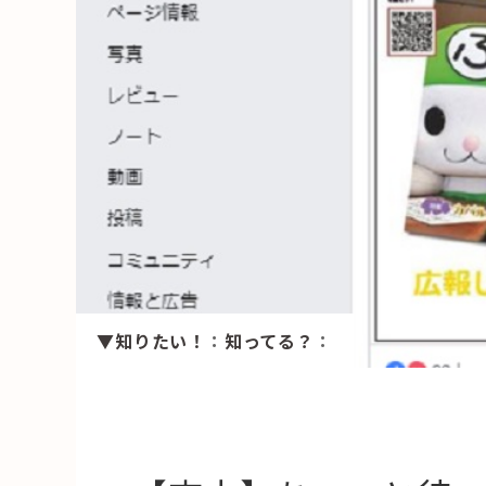
HAREL
活用事例
「モノ」
fleXe
リノベ事
「ひと」
協賛・協力店
▼知りたい！
：
知ってる？
：
コーディネーター紹介