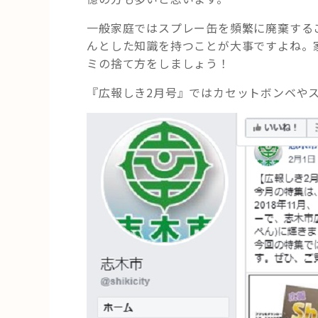
プ
レ
一般家庭ではスプレー缶を頻繁に廃棄する
ー
んとした知識を持つことが大事ですよね。
缶
ミの捨て方をしましょう！
の
『広報しき2月号』ではカセットボンベや
正
し
い
捨
て
方
っ
て？”
の