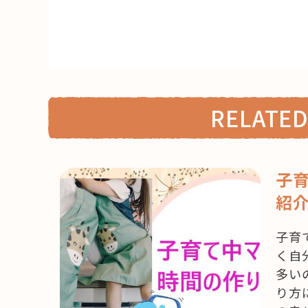
RELATED
子
紹
子育
く自
多い
り方