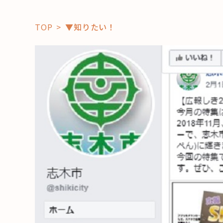
TOP
▼知りたい！
「コト」
子育て
暮らし
おすすめ
学び・教
スポット
「場」
HAREL