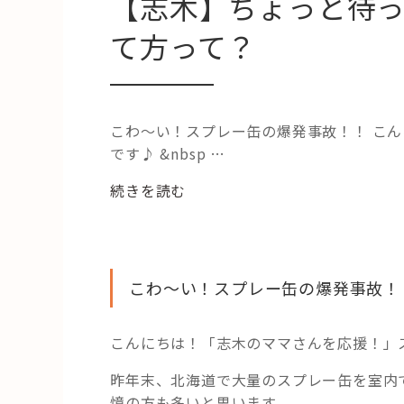
【志木】ちょっと待
て方って？
こわ～い！スプレー缶の爆発事故！！ こ
です♪ &nbsp …
“【志
続きを読む
木】
ち
ょ
っ
こわ～い！スプレー缶の爆発事故！
と
待
こんにちは！「志木のママさんを応援！」
っ
た！！
昨年末、北海道で大量のスプレー缶を室内
ス
憶の方も多いと思います。