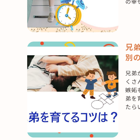
の幸
兄
別
兄弟
くさ
嫉妬
弟を
たら