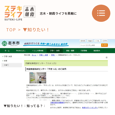
志木・朝霞ライフを素敵に
TOP
▼知りたい！
「コト」
子育て
暮らし
おすすめ
学び・教育
スポット
「場」
▼知りたい！
：
知ってる？
：
HAREL
HAREL