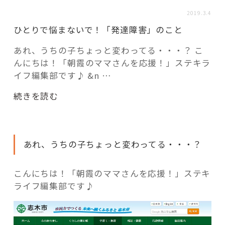
活用事例
2019.3.4
ひとりで悩まないで！「発達障害」のこと
「モノ」
あれ、うちの子ちょっと変わってる・・・？ こ
んにちは！「朝霞のママさんを応援！」ステキラ
fleXe
リノベ事例
イフ編集部です♪ &n …
“ひ
続きを読む
と
「ひと」
り
で
協賛・協力店
あれ、うちの子ちょっと変わってる・・・？
悩
ま
コーディネーター紹介
な
こんにちは！「朝霞のママさんを応援！」ステキ
い
ライフ編集部です♪
で！
「発
これからの暮らし 住み替え相談
達