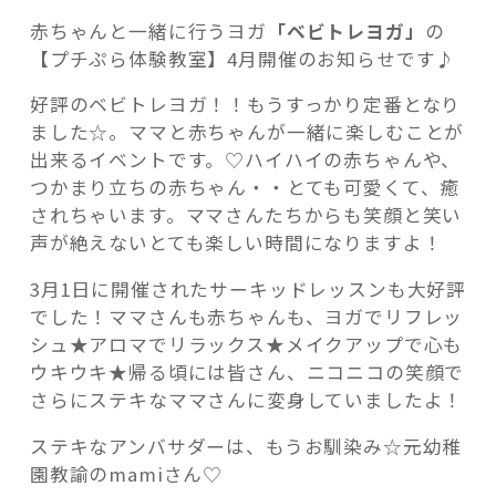
月
赤ちゃんと一緒に行うヨガ
「ベビトレヨガ」
の
も
【プチぷら体験教室】4月開催のお知らせです♪
開
催！！”
好評のベビトレヨガ！！もうすっかり定番となり
の
ました☆。ママと赤ちゃんが一緒に楽しむことが
記事検索
出来るイベントです。♡ハイハイの赤ちゃんや、
つかまり立ちの赤ちゃん・・とても可愛くて、癒
されちゃいます。ママさんたちからも笑顔と笑い
声が絶えないとても楽しい時間になりますよ！
3月1日に開催されたサーキッドレッスンも大好評
でした！ママさんも赤ちゃんも、ヨガでリフレッ
シュ★アロマでリラックス★メイクアップで心も
ウキウキ★帰る頃には皆さん、ニコニコの笑顔で
さらにステキなママさんに変身していましたよ！
ステキなアンバサダーは、もうお馴染み☆元幼稚
園教諭のmamiさん♡