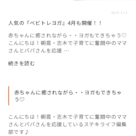
活用事例
2019.3.14
人気の『べビトレヨガ』4月も開催！！
「モノ」
赤ちゃんに癒されながら・・ヨガもできちゃう♡
こんにちは！朝霞・志木で子育てに奮闘中のママ
fleXe
リノベ事例
さんとパパさんを応援 …
“人
続きを読む
「ひと」
気
の
『べ
協賛・協力店
赤ちゃんに癒されながら・・ヨガもできちゃ
ビ
う♡
ト
コーディネーター紹介
レ
ヨ
こんにちは！朝霞・志木で子育てに奮闘中のママ
ガ』
さんとパパさんを応援しているステキライフ編集
これからの暮らし 住み替え相談
4
部です♪