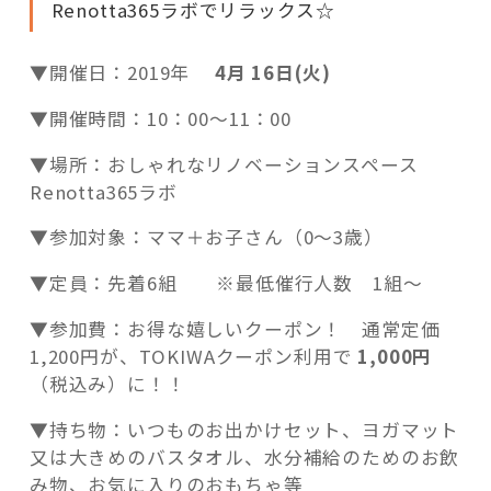
Renotta365ラボでリラックス☆
▼開催日：2019年
4月 16日(火)
▼開催時間：10：00～11：00
▼場所：おしゃれなリノベーションスペース
Renotta365ラボ
▼参加対象：ママ＋お子さん（0～3歳）
▼定員：先着6組 ※最低催行人数 1組～
▼参加費：お得な嬉しいクーポン！ 通常定価
1,200円が、TOKIWAクーポン利用で
1,000円
（税込み）に！！
▼持ち物：いつものお出かけセット、ヨガマット
又は大きめのバスタオル、水分補給のためのお飲
み物、お気に入りのおもちゃ等