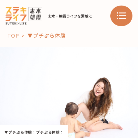
志木・朝霞ライフを素敵に
TOP
▼プチぷら体験
「コト」
子育て
暮らし
おすすめ
学び・教育
スポット
「場」
HAREL
▼プチぷら体験
：
プチぷら体験
：
HAREL