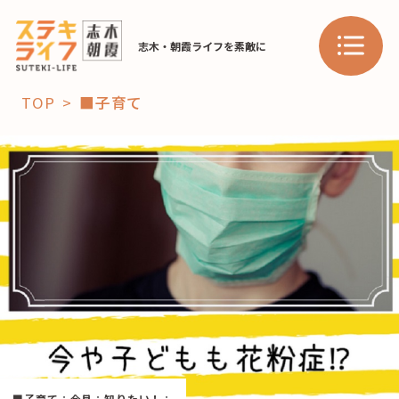
志木・朝霞ライフを素敵に
TOP
■子育て
「コト」
子育て
暮らし
おすすめ
学び・教育
スポット
「場」
HAREL
HAREL
■子育て
：
今月
：
知りたい！
：