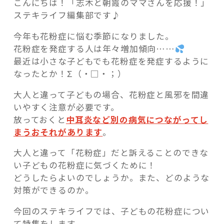
こんにちは！「志木と朝霞のママさんを応援！」
ステキライフ編集部です♪
今年も花粉症に悩む季節になりました。
花粉症を発症する人は年々増加傾向……
最近は小さな子どもでも花粉症を発症するように
記事検索
なったとか！Σ（・□・；）
大人と違って子どもの場合、花粉症と風邪を間違
いやすく注意が必要です。
放っておくと
中耳炎など別の病気につながってし
まうおそれがあります
。
大人と違って「花粉症」だと訴えることのできな
い子どもの花粉症に気づくために！
どうしたらよいのでしょうか。また、どのような
対策ができるのか。
今回のステキライフでは、子どもの花粉症につい
て特集をします。