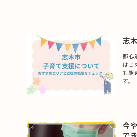
HAREL
活用事例
「モノ」
志
fleXe
リノベ事
都心
はじ
「ひと」
も駅
す。
協賛・協力店
コーディネーター紹介
今
で