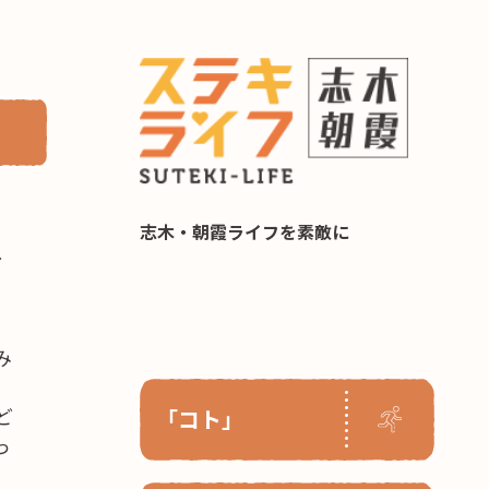
らし 住み替え相談
志木・朝霞ライフを素敵に
イ
み
ど
「コト」
っ