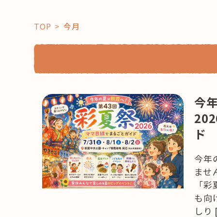
TOP
今月
「コト」
今
20
子育て
暮らし
ド
おすすめ
学び・教
スポット
今年
ませ
「彩
「場」
も向
しり 
HAREL