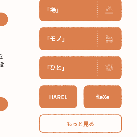
「場」
「モノ」
を
設
「ひと」
HAREL
fleXe
もっと見る
で