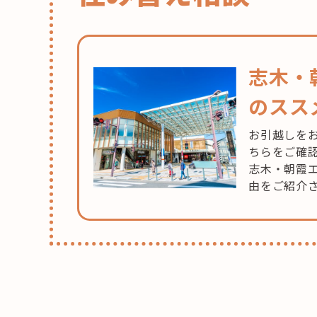
て
「ア
ロ
マ
志木・
ス
のスス
ク
ー
お引越しを
ル
ちらをご確
grat
志木・朝霞
ラ
由をご紹介
ー
テ
ィ
ア）
で
も
っ