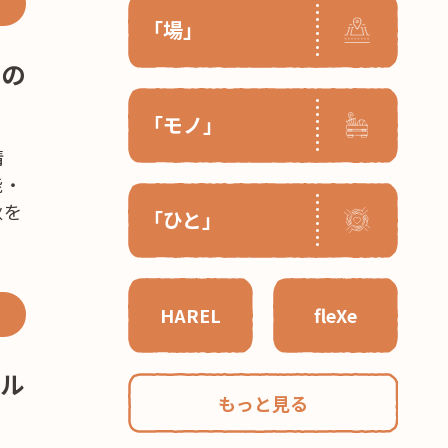
「場」
間の
「モノ」
情
能・
秋を
「ひと」
HAREL
fleXe
ール
もっと見る