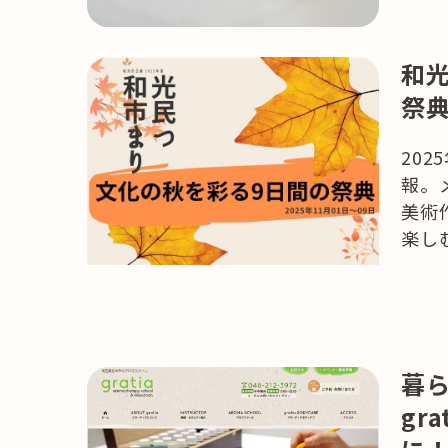
HAREL
活用事例
和光
「モノ」
祭
fleXe
リノベ事
20
報。
美術
「ひと」
楽し
協賛・協力店
コーディネーター紹介
暮
gr