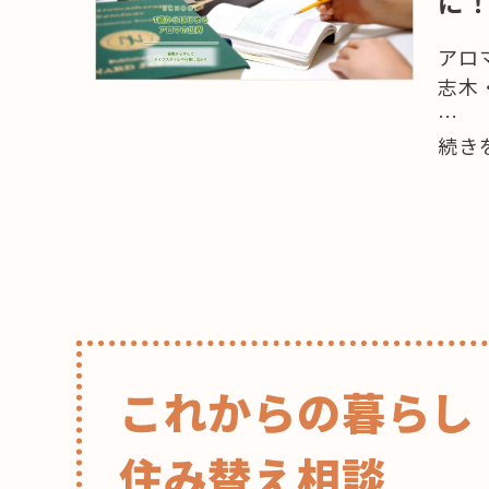
に！
アロ
志木
…
“暮
続き
ら
し
に
ア
ロ
マ
を
取
これからの暮らし
り
入
住み替え相談
れ