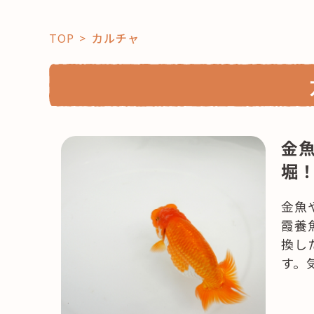
TOP
カルチャ
「コト」
金
堀
子育て
暮らし
おすすめ
金魚
学び・教
スポット
霞養
換し
す。
「場」
HAREL