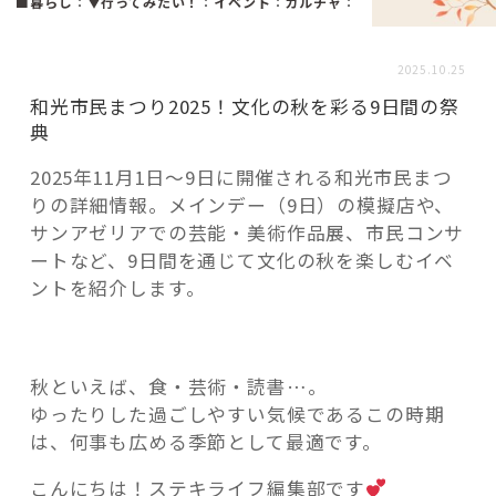
活用事例
■暮らし
：
▼行ってみたい！
：
イベント
：
カルチャ
：
2025.10.25
「モノ」
和光市民まつり2025！文化の秋を彩る9日間の祭
典
fleXe
リノベ事例
2025年11月1日～9日に開催される和光市民まつ
りの詳細情報。メインデー（9日）の模擬店や、
サンアゼリアでの芸能・美術作品展、市民コンサ
「ひと」
ートなど、9日間を通じて文化の秋を楽しむイベ
ントを紹介します。
協賛・協力店
コーディネーター紹介
秋といえば、食・芸術・読書…。
ゆったりした過ごしやすい気候であるこの時期
は、何事も広める季節として最適です。
これからの暮らし 住み替え相談
こんにちは！ステキライフ編集部です