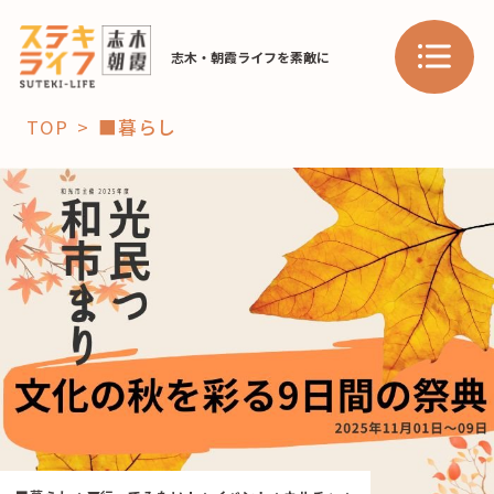
志木・朝霞ライフを素敵に
TOP
■暮らし
「コト」
子育て
暮らし
おすすめ
学び・教育
スポット
「場」
HAREL
HAREL