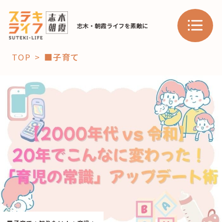
志木・朝霞ライフを素敵に
TOP
■子育て
「コト」
子育て
暮らし
おすすめ
学び・教育
スポット
「場」
HAREL
HAREL