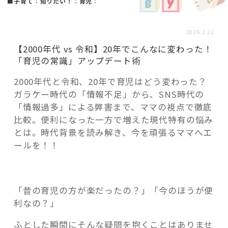
活用事例
■子育て
：
知りたい！
：
育児
：
2026.2.22
「モノ」
【2000年代 vs 令和】20年でこんなに変わった！
「育児の常識」アップデート術
fleXe
リノベ事例
2000年代と令和、20年で育児はどう変わった？
ガラケー時代の「情報不足」から、SNS時代の
「情報過多」による弊害まで、ママの視点で徹底
「ひと」
比較。便利になった一方で増えた現代特有の悩み
とは。時代背景を読み解き、今を頑張るママへエ
ールを！！
協賛・協力店
コーディネーター紹介
「昔の育児の方が楽だったの？」「今のほうが便
利なの？」
これからの暮らし 住み替え相談
ふとした瞬間にそんな疑問を抱くことはありませ