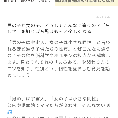
活用事例
■子育て
：
知りたい！
：
育児
：
2026.2.20
「モノ」
男の子と女の子、どうしてこんなに違うの？「ら
しさ」を知れば育児はもっと楽しくなる
fleXe
リノベ事例
「男の子は宇宙人、女の子は小さな同性」と言わ
れるほど違う子供たちの性質。なぜこんなに違う
の？その謎を脳科学やホルモンの視点から解説し
「ひと」
ます。男女それぞれの「あるある」や関わり方の
コツを知り、性別という個性を愛おしむ育児を始
めましょう。
協賛・協力店
コーディネーター紹介
「男の子は宇宙人」「女の子は小さな同性」
公園や児童館でママたちが交わす、そんな笑い話
これからの暮らし 住み替え相談