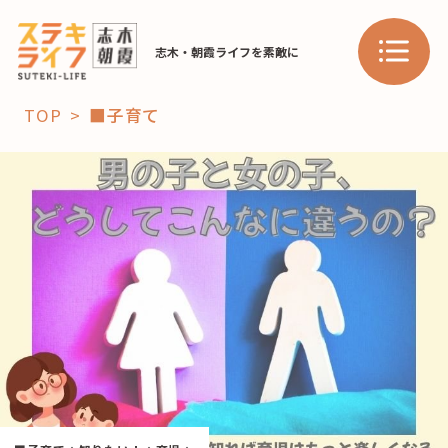
志木・朝霞ライフを素敵に
TOP
■子育て
「コト」
子育て
暮らし
おすすめ
学び・教育
スポット
「場」
HAREL
HAREL