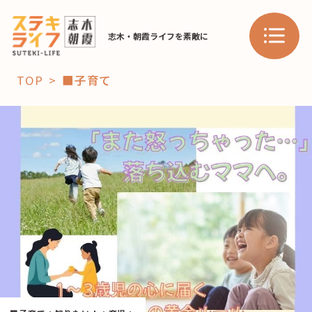
志木・朝霞ライフを素敵に
TOP
■子育て
「コト」
子育て
暮らし
おすすめ
学び・教育
スポット
「場」
HAREL
HAREL