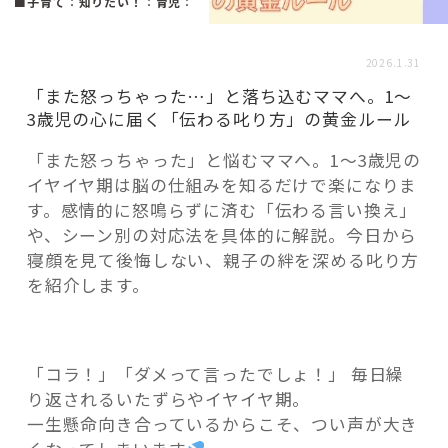
活用事例
■子育て
：
知りたい！
：
育児
：
2026.1.31
「モノ」
「また怒っちゃった…」と落ち込むママへ。1〜
3歳児の心に届く「伝わる叱り方」の黄金ルール
fleXe
リノベ事例
「また怒っちゃった」と悩むママへ。1〜3歳児の
イヤイヤ期は脳の仕組みを知るだけで楽になりま
す。感情的に怒鳴らずに済む「伝わる言い換え」
「ひと」
や、シーン別の対応法を具体的に解説。今日から
寝顔を見て後悔しない、親子の絆を深める叱り方
を紹介します。
協賛・協力店
コーディネーター紹介
「コラ！」「ダメって言ったでしょ！」 毎日繰
り返されるいたずらやイヤイヤ期。
これからの暮らし 住み替え相談
一生懸命向き合っているからこそ、つい声が大き