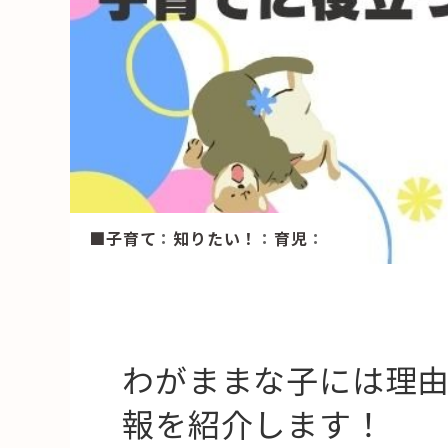
HAREL
活用事例
「モノ」
fleXe
リノベ事
「ひと」
■子育て
：
知りたい！
：
育児
：
協賛・協力店
コーディネーター紹介
わがままな子には理
報を紹介します！