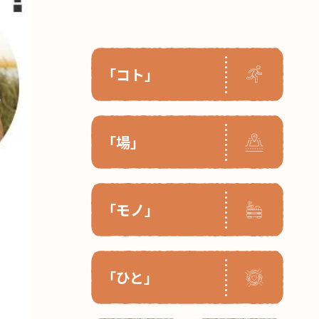
「コト」
「場」
「モノ」
「ひと」