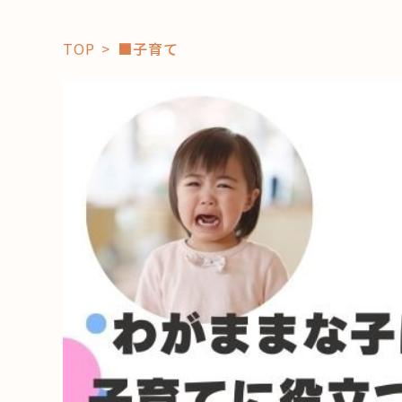
TOP
■子育て
「コト」
子育て
暮らし
おすすめ
学び・教
スポット
「場」
HAREL