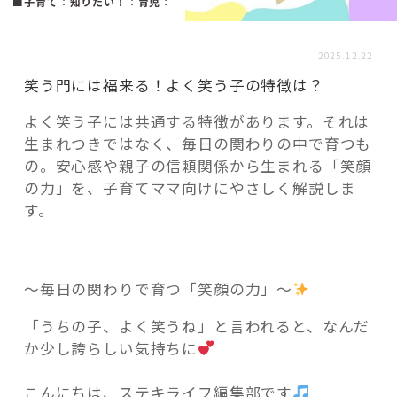
活用事例
■子育て
：
知りたい！
：
育児
：
2025.12.22
「モノ」
笑う門には福来る！よく笑う子の特徴は？
よく笑う子には共通する特徴があります。それは
fleXe
リノベ事例
生まれつきではなく、毎日の関わりの中で育つも
の。安心感や親子の信頼関係から生まれる「笑顔
の力」を、子育てママ向けにやさしく解説しま
「ひと」
す。
協賛・協力店
〜毎日の関わりで育つ「笑顔の力」〜
コーディネーター紹介
「うちの子、よく笑うね」と言われると、なんだ
か少し誇らしい気持ちに
これからの暮らし 住み替え相談
こんにちは、ステキライフ編集部です