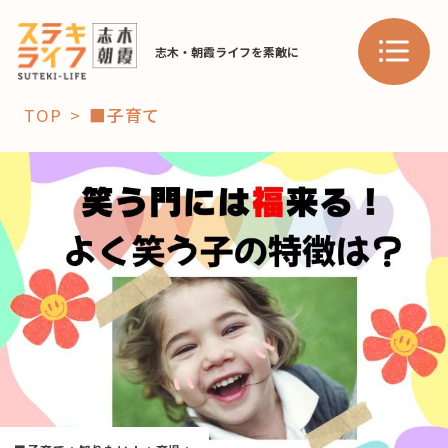
志木・朝霞ライフを素敵に
TOP
■子育て
「コト」
子育て
暮らし
おすすめ
学び・教育
スポット
「場」
HAREL
HAREL