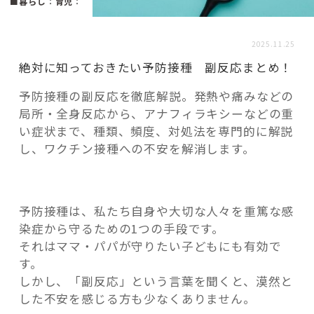
活用事例
■暮らし
：
育児
：
2025.11.25
「モノ」
絶対に知っておきたい予防接種 副反応まとめ！
予防接種の副反応を徹底解説。発熱や痛みなどの
fleXe
リノベ事例
局所・全身反応から、アナフィラキシーなどの重
い症状まで、種類、頻度、対処法を専門的に解説
し、ワクチン接種への不安を解消します。
「ひと」
協賛・協力店
予防接種は、私たち自身や大切な人々を重篤な感
染症から守るための1つの手段です。
コーディネーター紹介
それはママ・パパが守りたい子どもにも有効で
す。
しかし、「副反応」という言葉を聞くと、漠然と
これからの暮らし 住み替え相談
した不安を感じる方も少なくありません。