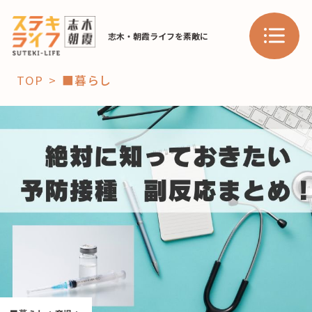
志木・朝霞ライフを素敵に
TOP
■暮らし
「コト」
子育て
暮らし
おすすめ
学び・教育
スポット
「場」
HAREL
HAREL