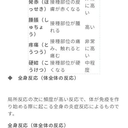
発赤（ほ
接種部位の皮
に高
っせき）
膚が赤くなる
い
腫脹（し
接種部位が腫
ゅちょ
高い
れる
う）
接種部位の痛
非常
疼痛（と
み、触れると
に高
うつう）
痛む
い
硬結（こ
接種部位が硬
中程
うけつ）
くなる
度
◆ 全身反応（体全体の反応）
局所反応の次に頻度が高い反応で、体が免疫を作
り始める際に起こる全身の炎症反応によるもので
す。
全身反応（体全体の反応）