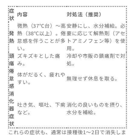
症
内容
対処法（推奨）
状
微熱（37℃台）～高
安静にし、水分補給。必
発
熱（38℃以上）。倦
要に応じて解熱剤（アセ
熱
怠感を伴うことが多
トアミノフェン等）を使
い。
用。
頭
ズキズキとした痛
冷却や市販の鎮痛剤で対
痛
み。
処。
倦
体がだるく、疲れや
怠
無理せず休息を取る。
すい。
感
消
化
吐き気、嘔吐、下痢
消化の良いものを摂り、
器
など。
水分を補給。
症
状
これらの症状も、通常は接種後1〜2日で消失しま