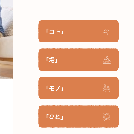
「コト」
「場」
「モノ」
「ひと」