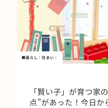
HAREL
活用事例
「モノ」
fleXe
リノベ事
「ひと」
■暮らし
：
住まい
：
協賛・協力店
コーディネーター紹介
「賢い子」が育つ家の
点”があった！今日か