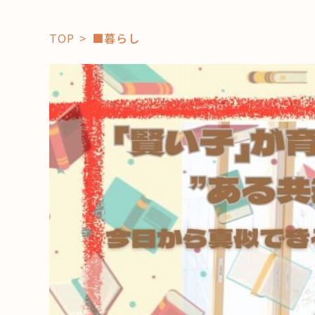
TOP
■暮らし
「コト」
子育て
暮らし
おすすめ
学び・教
スポット
「場」
HAREL