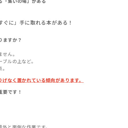
る「集いの場」がある
！
すぐに」手に取れる本がある！
りますか？
ません。
ーブルの上など。
点。
りげなく置かれている傾向があります。
重要です！
意外と面倒な作業です。