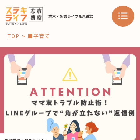
志木・朝霞ライフを素敵に
TOP
■子育て
「コト」
子育て
暮らし
おすすめ
学び・教育
スポット
「場」
HAREL
HAREL