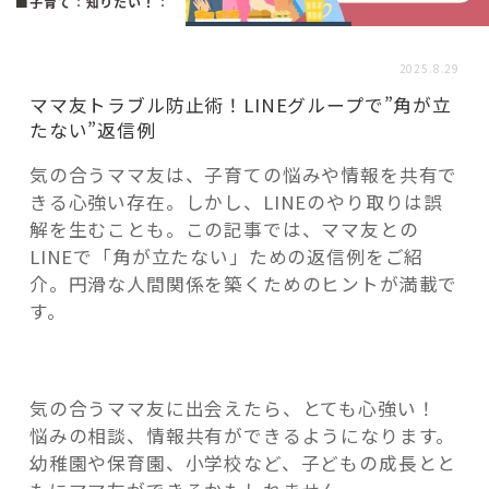
活用事例
■子育て
：
知りたい！
：
2025.8.29
「モノ」
ママ友トラブル防止術！LINEグループで”角が立
たない”返信例
fleXe
リノベ事例
気の合うママ友は、子育ての悩みや情報を共有で
きる心強い存在。しかし、LINEのやり取りは誤
解を生むことも。この記事では、ママ友との
「ひと」
LINEで「角が立たない」ための返信例をご紹
介。円滑な人間関係を築くためのヒントが満載で
す。
協賛・協力店
コーディネーター紹介
気の合うママ友に出会えたら、とても心強い！
悩みの相談、情報共有ができるようになります。
これからの暮らし 住み替え相談
幼稚園や保育園、小学校など、子どもの成長とと