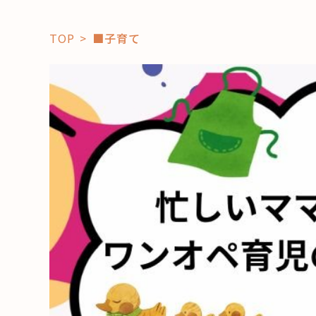
TOP
■子育て
「コト」
子育て
暮らし
おすすめ
学び・教
スポット
「場」
HAREL