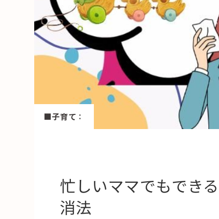
HAREL
活用事例
「モノ」
fleXe
リノベ事
「ひと」
■子育て
：
協賛・協力店
コーディネーター紹介
忙しいママでもでき
消法