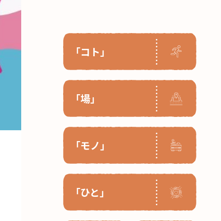
「コト」
「場」
「モノ」
「ひと」