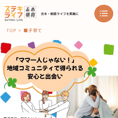
志木・朝霞ライフを素敵に
TOP
■子育て
「コト」
子育て
暮らし
おすすめ
学び・教育
スポット
「場」
HAREL
HAREL