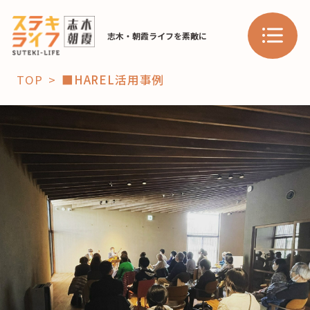
志木・朝霞ライフを素敵に
TOP
■HAREL活用事例
「コト」
子育て
暮らし
おすすめ
学び・教育
スポット
「場」
HAREL
HAREL