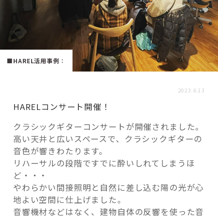
活用事例
「モノ」
■HAREL活用事例
：
fleXe
リノベ事例
2023.6.13
HARELコンサート開催！
「ひと」
クラシックギターコンサートが開催されました。
高い天井と広いスペースで、クラシックギターの
協賛・協力店
音色が響きわたります。
リハーサルの段階ですでに酔いしれてしまうほ
コーディネーター紹介
ど・・・
やわらかい間接照明と自然に差し込む陽の光が心
地よい空間に仕上げました。
これからの暮らし 住み替え相談
音響機材などはなく、建物自体の反響を使った音