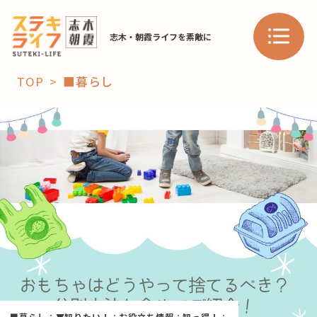
志木・朝霞ライフを素敵に
TOP
■暮らし
「コト」
子育て
暮らし
おすすめ
学び・教育
スポット
「場」
HAREL
HAREL
■暮らし
：
▼知りたい！
：
お役立ち情報
：
知っ得！
：