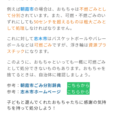
例えば
朝霞市
の場合は、おもちゃは
不燃ごみとし
て分別
されています。また、可燃・不燃ごみのい
ずれにしても
50センチを超えるものは粗大ごみと
して処理
しなければなりません。
これに対して
志木市
はバスケットボールやバレー
ボールなどは
可燃ごみ
ですが、浮き輪は
資源プラ
スチック
になります。
このように、おもちゃといっても一概に可燃ごみ
として処分できないものもあります。おもちゃを
捨てるときは、自治体に確認しましょう。
参考：
朝霞市ごみ分別辞典
こちらから
参考：
志木市ホームページ
こちらから
子どもと遊んでくれたおもちゃたちに感謝の気持
ちを持って処分しよう！