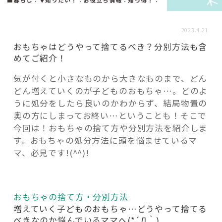
活用事例
2023.4.21
「モノ」
おもちゃはどうやって捨てるべき？分別方法も含
めてご紹介！
fleXe
リノベ事例
気が付くと小さなものから大きなものまで、どん
どん増えていくのが子どものおもちゃ…。どのよ
うに処分をしたら良いのかわからず、結局物置の
「ひと」
奥の方にしまってお終い…ということも！そこで
今回は！おもちゃの捨て方や分別方法を紹介しま
す。おもちゃの処分方法に頭を悩ませているマ
協賛・協力店
マ、必見です!(^^)!
コーディネーター紹介
おもちゃの捨て方・分別方法
これからの暮らし 住み替え相談
増えていく子どものおもちゃ…どうやって捨てる
べきなのか悩んでいるママへ(*´Д｀)