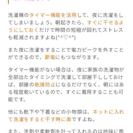
洗濯機の
タイマー機能を活用
して、夜に洗濯をし
てしまいましょう。朝起きたら、
すぐに干せるよ
うにしておく
だけで時間の短縮が図れてストレス
も軽減されますよね(*^▽^*)
また夜に洗濯をすることで電力ピークを外すこと
ができるので、
節電
にもつながります。
タイマー機能がない場合は、夜に家族の洗濯物が
全部出たタイミングで洗濯して部屋干ししておけ
ば、部屋の
乾燥防止
になるだけでなく、朝にはあ
る程度乾いているので、すぐに着用することも可
能です。
他にも靴下や下着などの小物類は、
ネットに入れ
て洗濯をすると干す時に楽
ですよね。
また、洗剤や柔軟剤を計って入れるのは地味に面