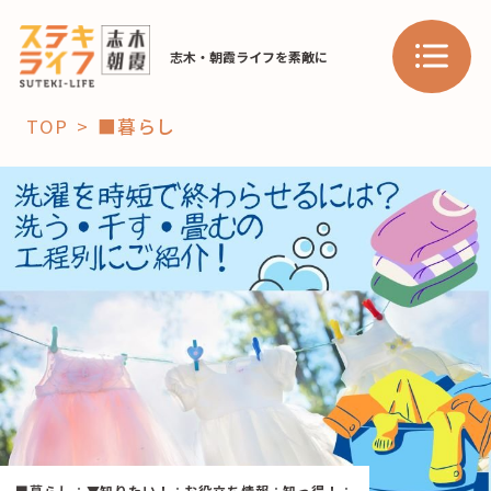
志木・朝霞ライフを素敵に
TOP
■暮らし
「コト」
子育て
暮らし
おすすめ
学び・教育
スポット
「場」
HAREL
HAREL
■暮らし
：
▼知りたい！
：
お役立ち情報
：
知っ得！
：