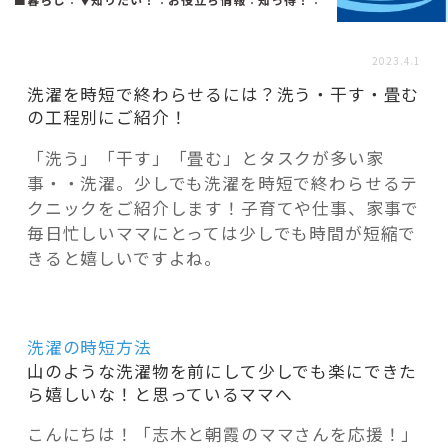
活用事例
2023.4.1
「モノ」
洗濯を時短で終わらせるには？洗う・干す・畳む
の工程別にご紹介！
fleXe
リノベ事例
「洗う」「干す」「畳む」とタスクが多い家
事・・洗濯。少しでも洗濯を時短で終わらせるテ
クニックをご紹介します！子育てや仕事、家事で
「ひと」
毎日忙しいママにとっては少しでも時間が短縮で
きると嬉しいですよね。
協賛・協力店
コーディネーター紹介
洗濯の時短方法
山のような洗濯物を前にして少しでも楽にできた
ら嬉しいな！と思っているママへ
これからの暮らし 住み替え相談
こんにちは！「志木と朝霞のママさんを応援！」