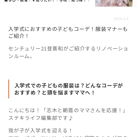
活用事例
2026.2.2
「モノ」
入学式におすすめの子どもコーデ！服装マナーも
ご紹介！
fleXe
リノベ事例
センチュリー21登喜和がご紹介するリノベーショ
ンルーム。
「ひと」
入学式での子どもの服装は？どんなコーデが
協賛・協力店
おすすめ？と頭を悩ますママへ！
コーディネーター紹介
こんにちは！「志木と朝霞のママさんを応援！」
ステキライフ編集部です♪
これからの暮らし 住み替え相談
我が子が入学式を迎える！