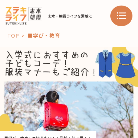
志木・朝霞ライフを素敵に
TOP
■学び・教育
「コト」
子育て
暮らし
おすすめ
学び・教育
スポット
「場」
HAREL
HAREL
■学び・教育
：
▼知りたい！
：
学校
：
知っ得！
：