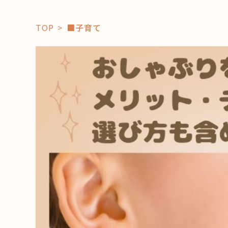
TOP
■子育て
「コト」
子育て
暮らし
おすすめ
学び・教
スポット
「場」
HAREL