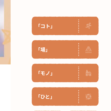
「コト」
「場」
「モノ」
「ひと」