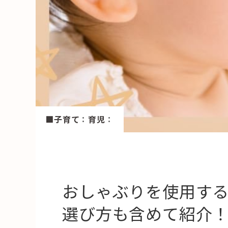
HAREL
活用事例
「モノ」
fleXe
リノベ事
■子育て
：
育児
：
「ひと」
協賛・協力店
コーディネーター紹介
おしゃぶりを使用す
選び方も含めて紹介