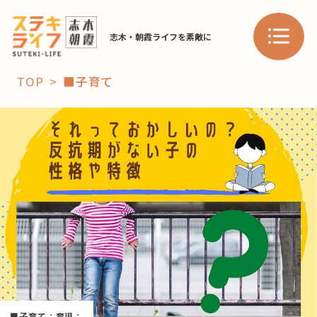
志木・朝霞ライフを素敵に
TOP
■子育て
「コト」
子育て
暮らし
おすすめ
学び・教育
スポット
「場」
HAREL
HAREL
■子育て
：
育児
：