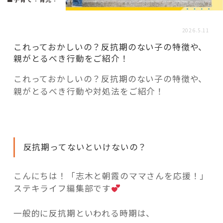
活用事例
2026.5.11
「モノ」
これっておかしいの？反抗期のない子の特徴や、
親がとるべき行動をご紹介！
fleXe
リノベ事例
これっておかしいの？反抗期のない子の特徴や、
親がとるべき行動や対処法をご紹介！
「ひと」
協賛・協力店
反抗期ってないといけないの？
コーディネーター紹介
こんにちは！「志木と朝霞のママさんを応援！」
ステキライフ編集部です
これからの暮らし 住み替え相談
一般的に反抗期といわれる時期は、