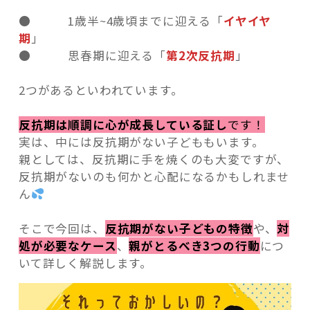
● 1歳半~4歳頃までに迎える「
イヤイヤ
期
」
● 思春期に迎える「
第2次反抗期
」
記事検索
2つがあるといわれています。
反抗期は順調に心が成長している証し
です！
実は、中には反抗期がない子どももいます。
親としては、反抗期に手を焼くのも大変ですが、
反抗期がないのも何かと心配になるかもしれませ
ん
そこで今回は、
反抗期がない子どもの特徴
や、
対
処が必要なケース
、
親がとるべき3つの行動
につ
いて詳しく解説します。