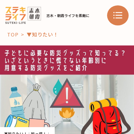
志木・朝霞ライフを素敵に
TOP
▼知りたい！
「コト」
子育て
暮らし
おすすめ
学び・教育
スポット
「場」
HAREL
HAREL
▼知りたい！
：
知っ得！
：