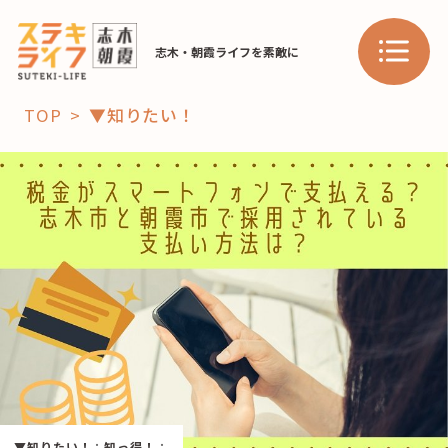
志木・朝霞ライフを素敵に
TOP
▼知りたい！
「コト」
子育て
暮らし
おすすめ
学び・教育
スポット
「場」
HAREL
HAREL
▼知りたい！
：
知っ得！
：