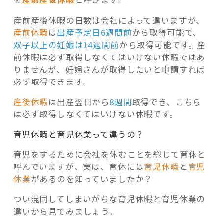
産前産後休暇の日数は会社によって違いますが、
産前休暇
は
出産予定日6週間前
から取得可能で、
双子以上の妊娠は14週間前
から取得可能です。産
前休暇は必ず取得しなくてはいけない休暇ではあ
りませんが、妊婦さんが取得したいと申請すれば
必ず取得できます。
産後休暇
は出産翌日から
8週間
取得でき、こちら
は必ず取得しなくてはいけない休暇です。
育児休暇と育児休業って違うの？
育児をするために会社を休むことを総じて育休と
呼んでいますが、実は、育休には
育児休暇
と
育児
休業
があるのを知っていましたか？
つ
い混同してしまいがちな育児休暇と育児休業の
違いから見てみましょう。