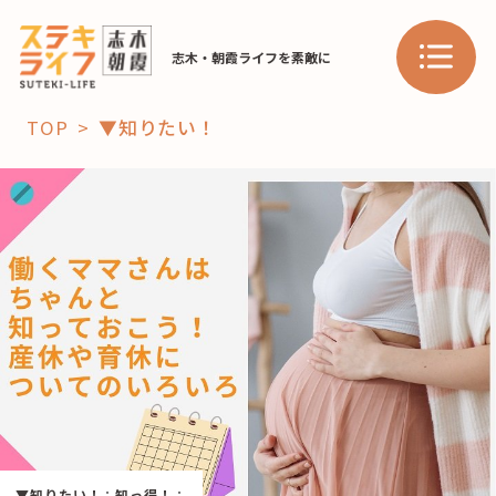
志木・朝霞ライフを素敵に
TOP
▼知りたい！
「コト」
子育て
暮らし
おすすめ
学び・教育
スポット
「場」
HAREL
HAREL
▼知りたい！
：
知っ得！
：