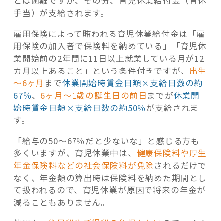
とは困難ですが、その分、育児休業給付金（育休
手当）が支給されます。
雇用保険によって賄われる育児休業給付金は「雇
用保険の加入者で保険料を納めている」「育児休
業開始前の2年間に11日以上就業している月が12
カ月以上あること」という条件付きですが、
出生
～6ヶ月
まで
休業開始時賃金日額×支給日数の約
67％
、
6ヶ月～1歳の誕生日の前日
までが
休業開
始時賃金日額×支給日数の約50％
が支給されま
す。
「給与の50～67％だと少ないな」と感じる方も
多くいますが、育児休業中は、
健康保険料や厚生
年金保険料などの社会保険料が免除
されるだけで
なく、年金額の算出時は保険料を納めた期間とし
て扱われるので、育児休業が原因で将来の年金が
減ることもありません。