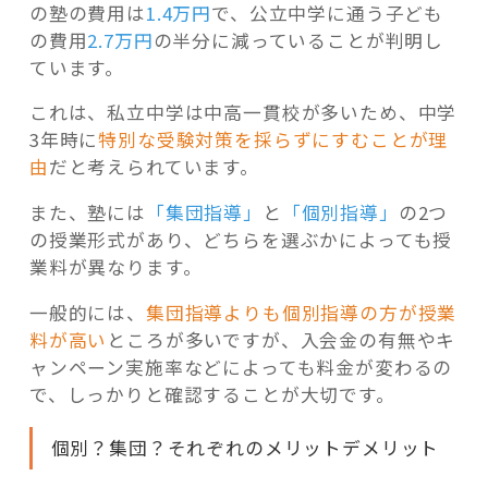
の塾の費用は
1.4万円
で、公立中学に通う子ども
の費用
2.7万円
の半分に減っていることが判明し
ています。
これは、私立中学は中高一貫校が多いため、中学
3年時に
特別な受験対策を採らずにすむことが理
由
だと考えられています。
また、塾には
「集団指導」
と
「個別指導」
の2つ
の授業形式があり、どちらを選ぶかによっても授
業料が異なります。
一般的には、
集団指導よりも個別指導の方が授業
料が高い
ところが多いですが、入会金の有無やキ
ャンペーン実施率などによっても料金が変わるの
で、しっかりと確認することが大切です。
個別？集団？それぞれのメリットデメリット