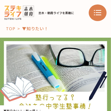
志木・朝霞ライフを素敵に
TOP
▼知りたい！
「コト」
子育て
暮らし
おすすめ
学び・教育
スポット
「場」
HAREL
HAREL
▼知りたい！
：
知っ得！
：