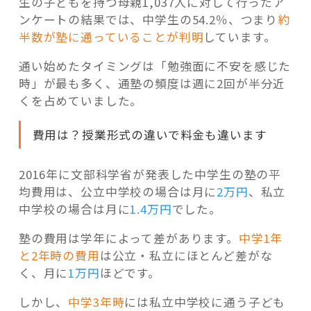
生の子どもを持つ母親1,037人に対して行ったア
ンケートの結果では、中学生の54.2％、つまり
約
半数が塾に通っていることが判明
しています。
通い始めたタイミングは「勉強面に不安を感じた
時」が最も多く、通塾の頻度は週に2回が半分近
くを占めていました。
費用は？授業形式の違いで料金も違います
2016年に文部科学省が発表した中学生の塾の平
均費用は、公立中学校の場合は月に
2万円
、私立
中学校の場合は月に
1.4万円
でした。
塾の費用は学年によって差があります。
中学1年
と2年時の費用
は公立・私立にほとんど差がな
く、月に
1万円
ほどです。
しかし、
中学3年時
には私立中学校に通う子ども