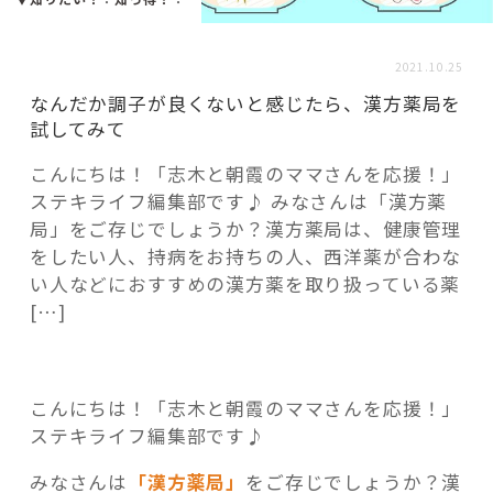
活用事例
2021.10.25
「モノ」
なんだか調子が良くないと感じたら、漢方薬局を
試してみて
fleXe
リノベ事例
こんにちは！「志木と朝霞のママさんを応援！」
ステキライフ編集部です♪ みなさんは「漢方薬
局」をご存じでしょうか？漢方薬局は、健康管理
「ひと」
をしたい人、持病をお持ちの人、西洋薬が合わな
い人などにおすすめの漢方薬を取り扱っている薬
[…]
協賛・協力店
コーディネーター紹介
こんにちは！「志木と朝霞のママさんを応援！」
ステキライフ編集部です♪
これからの暮らし 住み替え相談
みなさんは
「漢方薬局」
をご存じでしょうか？漢