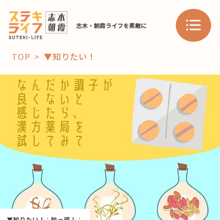
志木・朝霞ライフを素敵に
TOP
▼知りたい！
「コト」
子育て
暮らし
おすすめ
学び・教育
スポット
「場」
HAREL
HAREL
▼知りたい！
：
知っ得！
：